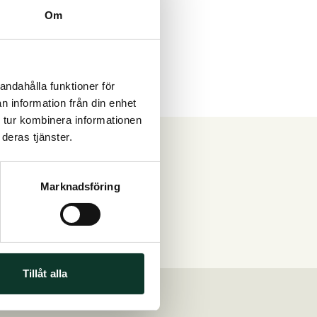
Om
andahålla funktioner för
n information från din enhet
 tur kombinera informationen
deras tjänster.
kicka meddelande
Marknadsföring
i svarar på era frågor
Tillåt alla