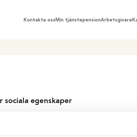
Kontakta oss
Min tjänstepension
Arbetsgivare
Ka
n
er sociala egenskaper
Ladda hem PDF