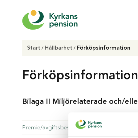
Start
Hållbarhet
Förköpsinformation
/
/
Förköpsinformatio
Bilaga II Miljörelaterade och/ell
Premie/avgiftsbestämd tjänstepension