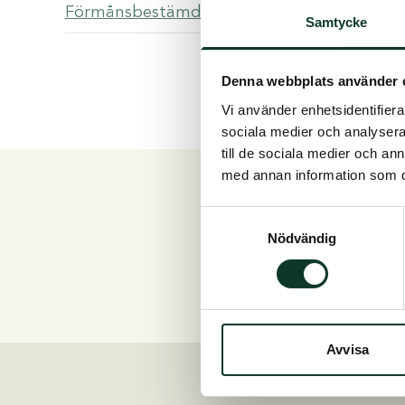
Förmånsbestämd tjänstepension
Samtycke
Premie/avgiftsbestämd tjänstepension
Denna webbplats använder 
Förmånsbestämd tjänstepension
Vi använder enhetsidentifierar
sociala medier och analysera 
till de sociala medier och a
med annan information som du 
Samtyckesval
Vanliga frågor och
Nödvändig
Hitta svaret själv
Avvisa