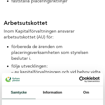
fastställa placeringsriktlinjer
Arbetsutskottet
Inom Kapitalförvaltningen ansvarar
arbetsutskottet (AU) för:
förbereda de ärenden om
placeringsverksamheten som styrelsen
beslutar i.
följa utvecklingen:
– av kapitalförvaltningen och vid behov vidta
åtgärder.
– av placeringstillgångarna i relation till
pensionsåtaganden och vid behov föreslå
Samtycke
Information
Om
åtgärder.
– på de finansiella marknaderna, till exempel