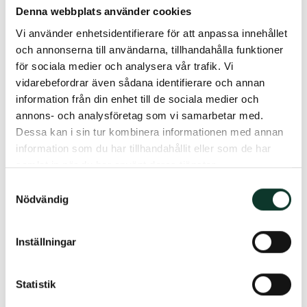
beträffande nya produkter, och vid behov
Denna webbplats använder cookies
föreslå förändringar.
Vi använder enhetsidentifierare för att anpassa innehållet
besluta om:
och annonserna till användarna, tillhandahålla funktioner
– de närmare detaljerna vid placering i en ny
för sociala medier och analysera vår trafik. Vi
alternativ tillgång.
vidarebefordrar även sådana identifierare och annan
– vilka externa förvaltare som ska anlitas och
information från din enhet till de sociala medier och
hur förvaltningsuppdragen ska utformas.
annons- och analysföretag som vi samarbetar med.
Dessa kan i sin tur kombinera informationen med annan
Läs mer om
arbetsutskottet
.
information som du har tillhandahållit eller som de har
samlat in när du har använt deras tjänster.
Samtyckesval
Nödvändig
Verkställande direktör
Inställningar
Inom Kapitalförvaltningen ansvarar VD för:
att aktivt följa utvecklingen av
Statistik
placeringsverksamheten och rapportera om