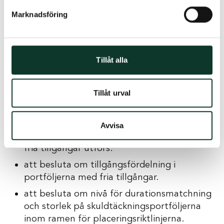
den till AU och styrelsen.
Marknadsföring
att beslut av styrelsen och AU verkställs.
att hålla löpande kontakt med externa
förvaltare och depåbank.
Tillåt alla
att den rapportering och uppföljning som
ska ske enligt placeringsriktlinjerna utförs.
Tillåt urval
att det minst en gång om året görs en
översyn av placeringsriktlinjerna.
att överföring av kapital mellan
Avvisa
skuldtäckningsportföljer och portföljer för
fria tillgångar utförs.
att besluta om tillgångsfördelning i
portföljerna med fria tillgångar.
att besluta om nivå för durationsmatchning
och storlek på skuldtäckningsportföljerna
inom ramen för placeringsriktlinjerna.