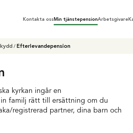
Kontakta oss
Min tjänstepension
Arbetsgivare
Ka
skydd
Efterlevandepension
/
n
ska kyrkan ingår en
 familj rätt till ersättning om du
aka/registrerad partner, dina barn och