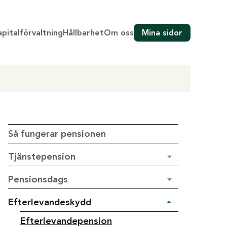
pitalförvaltning
Hållbarhet
Om oss
Mina sidor
Så fungerar pensionen
Tjänstepension
Pensionsdags
Efterlevandeskydd
Efterlevandepension