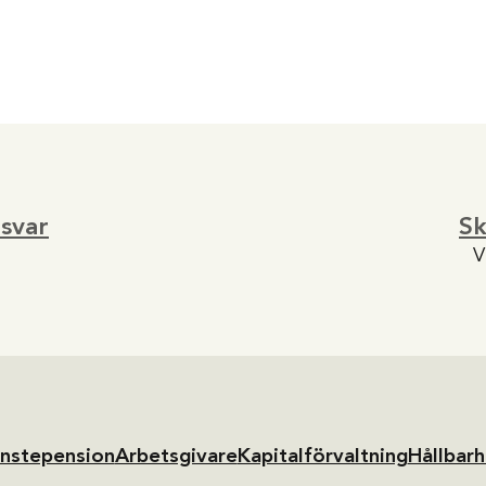
 svar
S
V
änstepension
Arbetsgivare
Kapitalförvaltning
Hållbarh