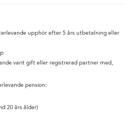
terlevande upphör efter 5 års utbetalning eller
ap
de varit gift eller registrerad partner med,
terlevande pension:
id 20 års ålder)