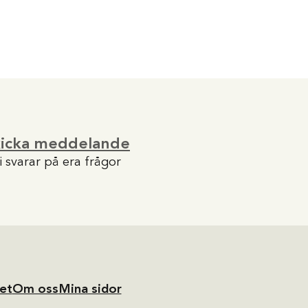
kicka meddelande
i svarar på era frågor
et
Om oss
Mina sidor