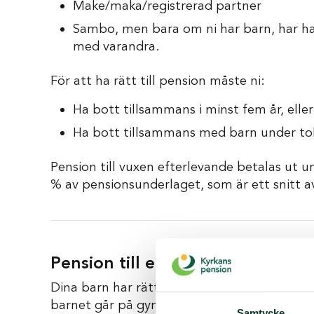
Make/maka/registrerad partner
Sambo, men bara om ni har barn, har haft
med varandra.
För att ha rätt till pension måste ni:
Ha bott tillsammans i minst fem år, eller
Ha bott tillsammans med barn under tol
Pension till vuxen efterlevande betalas ut u
% av pensionsunderlaget, som är ett snitt av
Pension till efterlevande barn
Dina barn har rätt till efterlevandepension t
barnet går på gymnasiet, men längst till 20 å
Samtycke