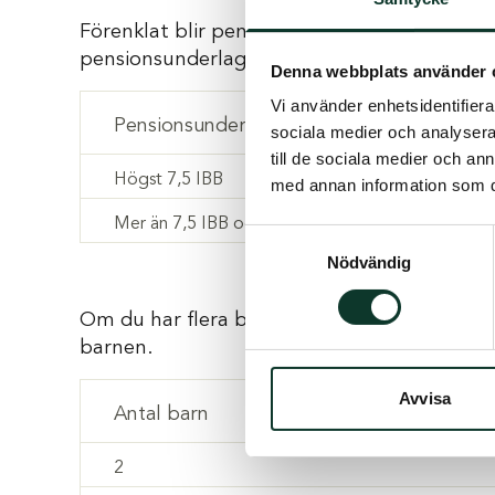
Förenklat blir pensionen till ett efterlevand
pensionsunderlaget. Pensionen blir olika stor
Denna webbplats använder 
Vi använder enhetsidentifierar
Pensionsunderlag (IBB)
sociala medier och analysera 
till de sociala medier och a
Högst 7,5 IBB
med annan information som du 
Mer än 7,5 IBB och högst 20 IBB
Samtyckesval
Nödvändig
Om du har flera barn höjs det totala pensi
barnen.
Avvisa
Antal barn
2