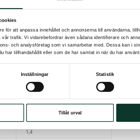
e barn 10 % av din inkomst eller det så kallade
 i olika inkomstskikt.
cookies
e för att anpassa innehållet och annonserna till användarna, tillh
Pensionsnivå
vår trafik. Vi vidarebefordrar även sådana identifierare och anna
nnons- och analysföretag som vi samarbetar med. Dessa kan i sin
10 %
har tillhandahållit eller som de har samlat in när du har använt 
28 %
Inställningar
Statistik
onsbeloppet som sedan fördelas lika mellan
Tillåt urval
Faktor
1,4