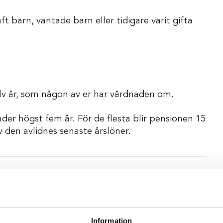
 barn, väntade barn eller tidigare varit gifta
v år, som någon av er har vårdnaden om.
nder högst fem år. För de flesta blir pensionen 15
 den avlidnes senaste årslöner.
ill 18 års ålder. Pensionen betalas ut längre om
rs ålder.
Information