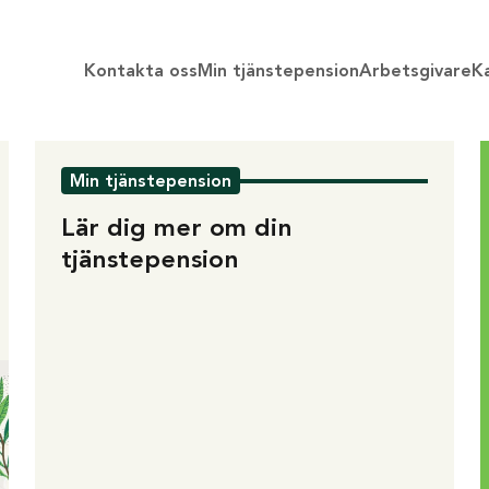
Kontakta oss
Min tjänstepension
Arbetsgivare
Ka
Min tjänstepension
Lär dig mer om din
tjänstepension