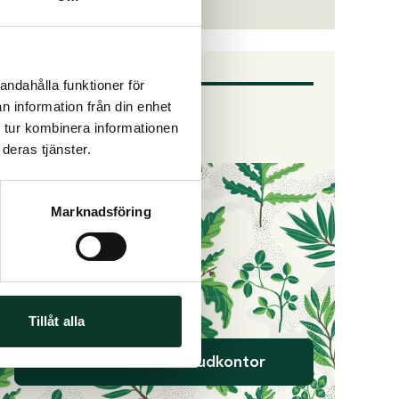
Om oss
andahålla funktioner för
n information från din enhet
Huvudkontoret
 tur kombinera informationen
deras tjänster.
Marknadsföring
Tillåt alla
Kontakta vårt huvudkontor