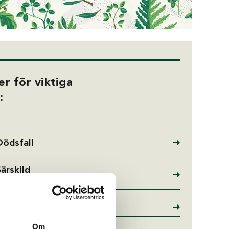
er för viktiga
:
Dödsfall
Särskild
avtalspension
Löneväxling
Om