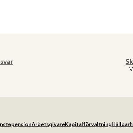
 svar
S
V
änstepension
Arbetsgivare
Kapitalförvaltning
Hållbarh