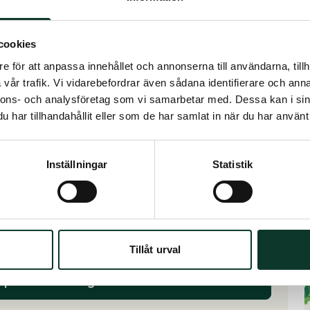
cookies
6,3%
e för att anpassa innehållet och annonserna till användarna, tillh
4,2%
Genomsnittlig 5-
vår trafik. Vi vidarebefordrar även sådana identifierare och anna
årsavkastning
Totalavkastning
nnons- och analysföretag som vi samarbetar med. Dessa kan i sin
per 2025-12-31
6%
har tillhandahållit eller som de har samlat in när du har använt 
267%
Återbäringsränta
Solvens
2026-01-01
Inställningar
Statistik
,
ch
Tillåt urval
pitalförvaltningen