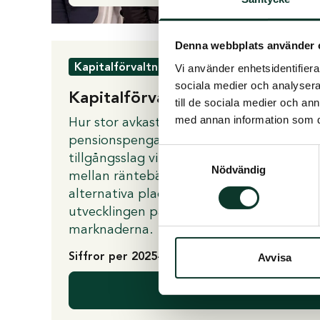
Denna webbplats använder 
Kapitalförvaltning
Vi använder enhetsidentifierar
sociala medier och analysera 
Kapitalförvaltningen i siffror
till de sociala medier och a
med annan information som du 
Hur stor avkastningen på dina
pensionspengar blir beror på vilka
Samtyckesval
tillgångsslag vi placerat i, fördelningen
Nödvändig
mellan räntebärande värdepapper, aktier
alternativa placeringar och fastigheter o
utvecklingen på de finansiella
marknaderna.
Siffror per 2025-12-31
Avvisa
Läs mer om ka