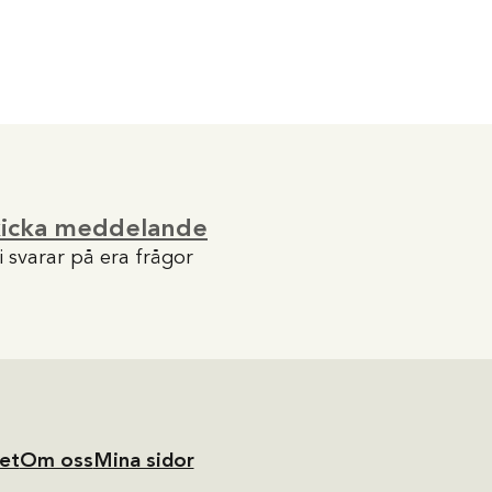
kicka meddelande
i svarar på era frågor
et
Om oss
Mina sidor