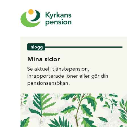
Kyrkans
Pension
Inlogg
-
Mina sidor
tjänstepension
för
Se aktuell tjänstepension,
anställda
inrapporterade löner eller gör din
inom
pensionsansökan.
Svenska
kyrkan