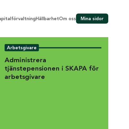
pitalförvaltning
Hållbarhet
Om oss
Mina sidor
Arbetsgivare
Administrera
tjänstepensionen i SKAPA för
arbetsgivare