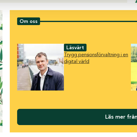
Om oss
Läsvärt
Trygg pensionsförvaltning i en
digital värld
Läs mer från