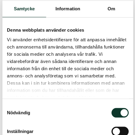
först när hälsoprövningen godkänts av Kyrkans
Samtycke
Information
Om
pension.
Vid avslag på hälsoprövningen gäller följande:
– Återbetalningsskydd tecknas inte för de
Denna webbplats använder cookies
medlemmar som tillhör tjänstepensionsavtal
Vi använder enhetsidentifierare för att anpassa innehållet
PFA och KAP-KL
och annonserna till användarna, tillhandahålla funktioner
– För de medlemmar som
för sociala medier och analysera vår trafik. Vi
tillhör tjänstepensionsavtalet TPA18 tecknas
vidarebefordrar även sådana identifierare och annan
återbetalningsskyddet på framtida premier.
information från din enhet till de sociala medier och
annons- och analysföretag som vi samarbetar med.
Om ditt hälsotillstånd förändras kan du
Dessa kan i sin tur kombinera informationen med annan
inkomma med en ny ansökan. Ny bedömning
information som du har tillhandahållit eller som de har
kommer då att göras.
samlat in när du har använt deras tjänster.
Tänk på att senaste tillfället som du kan teckna
Samtyckesval
återbetalningsskydd är två månader innan
Nödvändig
pensionsstart.
Inställningar