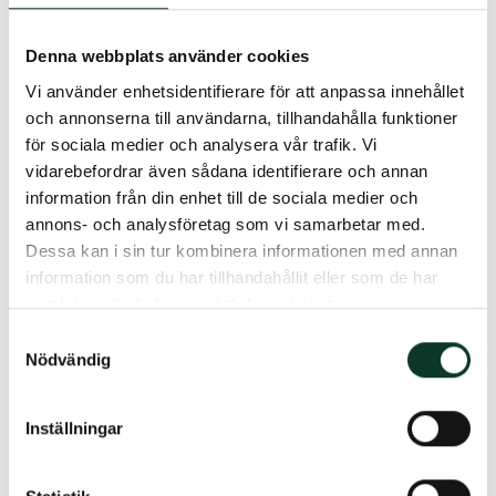
Denna webbplats använder cookies
Läs mer om Mina sidor
Vi använder enhetsidentifierare för att anpassa innehållet
och annonserna till användarna, tillhandahålla funktioner
för sociala medier och analysera vår trafik. Vi
vidarebefordrar även sådana identifierare och annan
Mina sidor
information från din enhet till de sociala medier och
annons- och analysföretag som vi samarbetar med.
Hjälp med inloggning
Dessa kan i sin tur kombinera informationen med annan
information som du har tillhandahållit eller som de har
För att logga in på mina sidor krävs BankID
samlat in när du har använt deras tjänster.
eller mobilt BankID, har du problem med
att logga in?
Samtyckesval
Nödvändig
Inställningar